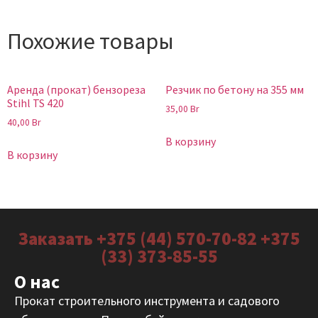
Похожие товары
Аренда (прокат) бензореза
Резчик по бетону на 355 мм
Stihl TS 420
35,00
Br
40,00
Br
В корзину
В корзину
Заказать +375 (44) 570-70-82 +375
(33) 373-85-55
О нас
Прокат строительного инструмента и садового