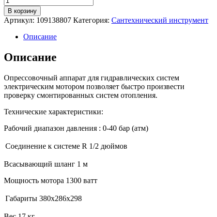
товара
В корзину
Опрессовочный
Артикул:
109138807
Категория:
Сантехнический инструмент
насос
Rothenberger
Описание
RP
PRO-
Описание
3
Опрессовочный аппарат для гидравлических систем
электрическим мотором позволяет быстро произвести
проверку смонтированных систем отопления.
Технические характеристики:
Рабочий диапазон давления : 0-40 бар (атм)
Соединение к системе
R 1/2
дюймов
Всасывающий шланг 1 м
Мощность мотора 1300 ватт
Габариты
380х286х298
Вес 17 кг.