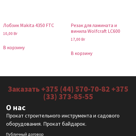
Лобзик Makita 4350 FTC
Резак для ламината и
винила Wolfcraft LC600
10,00
Br
17,00
Br
В корзину
В корзину
Заказать +375 (44) 570-70-82 +375
(33) 373-85-55
О нас
Прокат строительного инструмента и садового
оборудования. Прокат байдарок.
Публичный договор