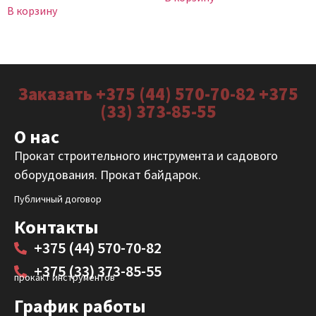
В корзину
Заказать +375 (44) 570-70-82 +375
(33) 373-85-55
О нас
Прокат строительного инструмента и садового
оборудования. Прокат байдарок.
Публичный договор
Контакты
+375 (44) 570-70-82
+375 (33) 373-85-55
прокакт инструментов
График работы