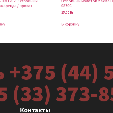
A HM1202C Отбойный
Отбойный молоток Makita 
к аренда / прокат
0870C
25,00
Br
ину
В корзину
 +375 (44) 
5 (33) 373-8
Контакты