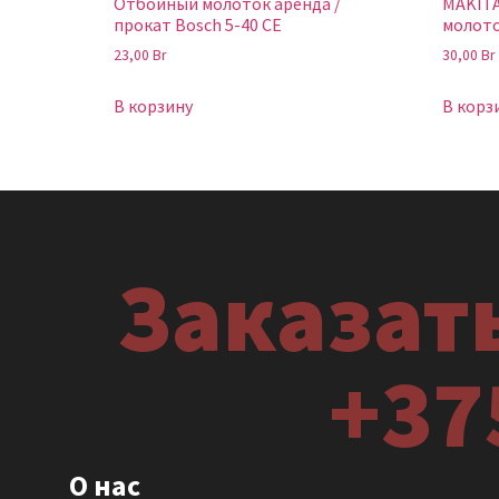
Отбойный молоток аренда /
MAKIT
прокат Bosch 5-40 CE
молото
23,00
Br
30,00
Br
В корзину
В корз
Заказать
+37
О нас