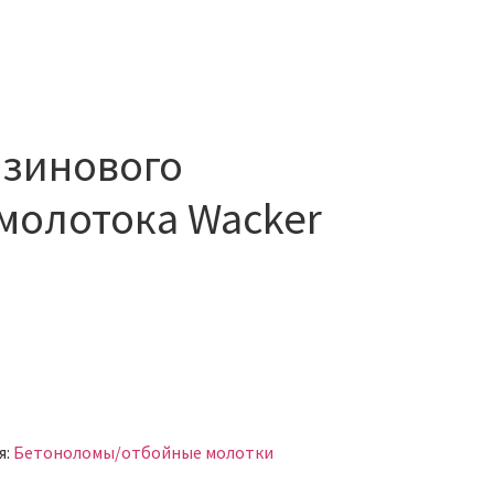
нзинового
молотока Wacker
я:
Бетоноломы/отбойные молотки