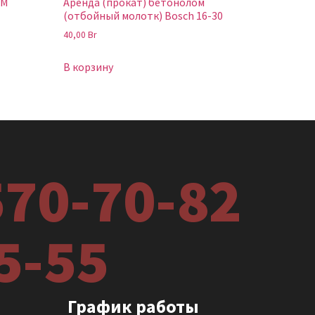
HM
Аренда (прокат) бетонолом
(отбойный молотк) Bosch 16-30
40,00
Br
В корзину
570-70-82
5-55
График работы