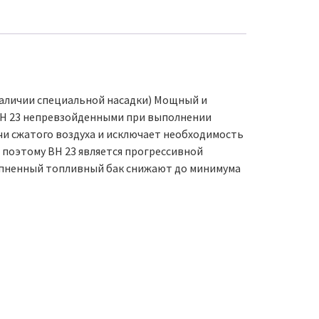
 наличии специальной насадки) Мощный и
ВН 23 непревзойденными при выполнении
чи сжатого воздуха и исключает необходимость
 поэтому ВН 23 является прогрессивной
рупненный топливный бак снижают до минимума