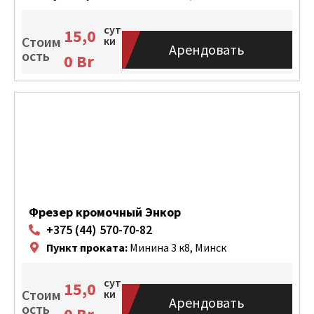
сут
15,0
Стоим
ки
Арендовать
ость
0
Br
Фрезер кромочный Энкор
+375 (44) 570-70-82
Пункт проката:
Минина 3 к8, Минск
сут
15,0
Стоим
ки
Арендовать
ость