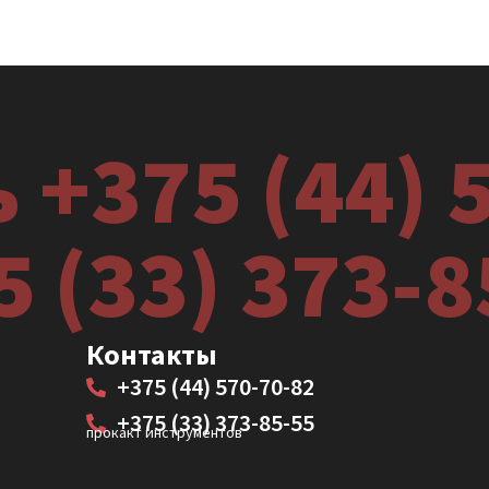
 +375 (44) 
5 (33) 373-8
Контакты
+375 (44) 570-70-82
+375 (33) 373-85-55
прокакт инструментов