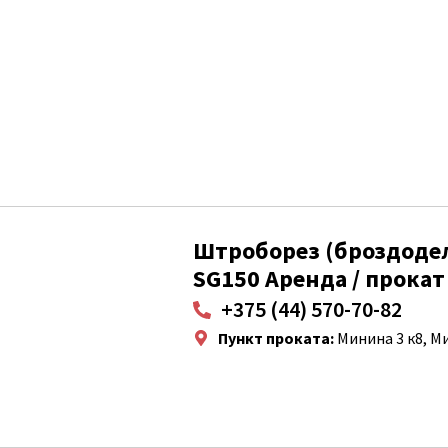
Штроборез (броздодел
SG150 Аренда / прокат
+375 (44) 570-70-82
Пункт проката:
Минина 3 к8, М